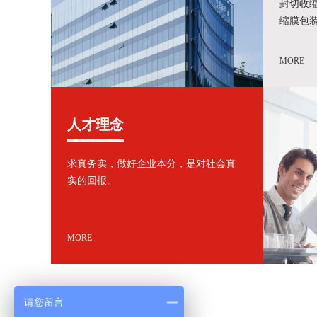
封切收
缩膜包
动装箱
队
MORE
人才理念
求真务实，做好企业本分，是对社会真
实的回报。
MORE
请您留言